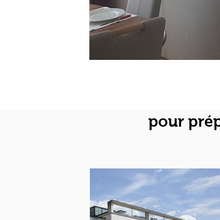
pour prép
Chevall
Marlio