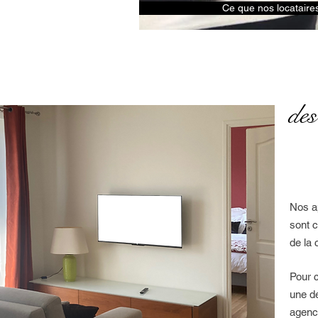
Ce que nos locataire
des
Nos a
sont 
de la 
Pour 
une d
agenc