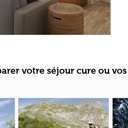
arer votre séjour cure ou vo
ey
z