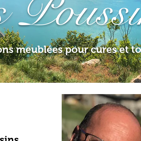
s Pouss
ons meublées pour cures et t
ssins