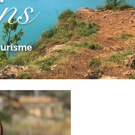
ins
ourisme