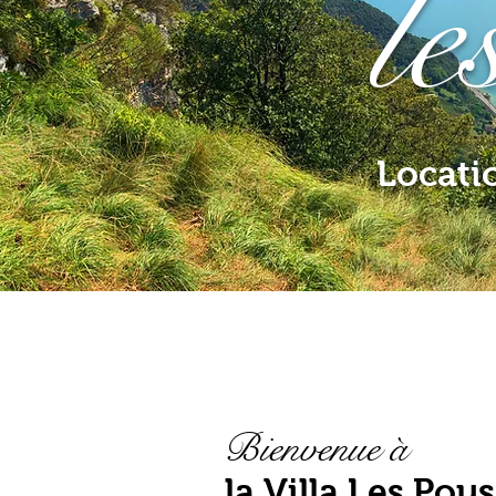
le
Locati
Bienvenue à
la Villa Les Pou