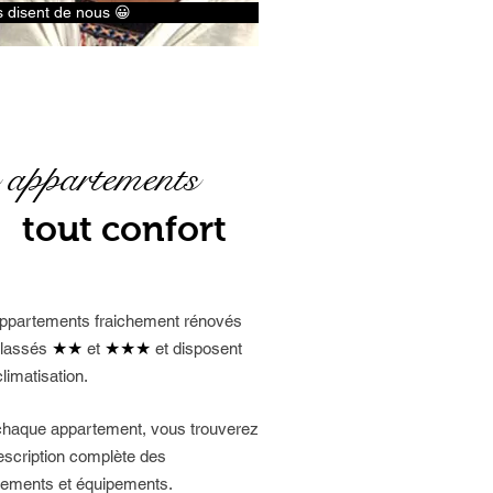
s disent de nous 😀
 appartements
tout confort
ppartements fraichement rénovés
★★
★★★
classés
et
et disposent
climatisation.
chaque appartement, vous trouverez
escription complète des
ements et équipements.