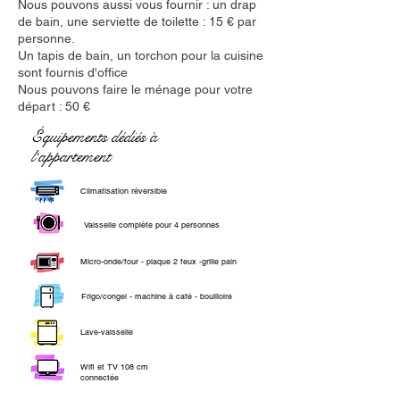
Nous pouvons aussi vous fournir : un drap
de bain, une serviette de toilette : 15 € par
personne.
Un tapis de bain, un torchon pour la cuisine
sont fournis d'office
Nous pouvons faire le ménage pour votre
départ : 50 €
Équipements dédiés à
l‘appartement
Climatisation réversible
Vaisselle complète pour 4 personnes
Micro-onde/four - plaque 2 feux -grille pain
Frigo/congel - machine à café - bouilloire
Lave-vaisselle
Wifi et TV 108 cm
connectée