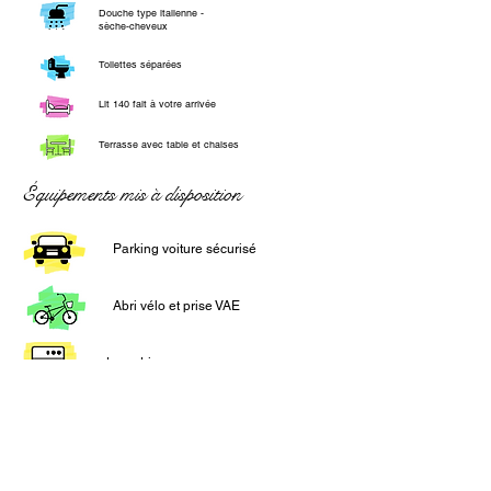
Douche type italienne -
sèche-cheveux
Toilettes séparées
Lit 140 fait à votre arrivée
Terrasse avec table et chaises
Équipements mis à disposition
Parking voiture sécurisé
Abri vélo et prise VAE
Lave-Linge
Fer à repasser
Etendage couvert