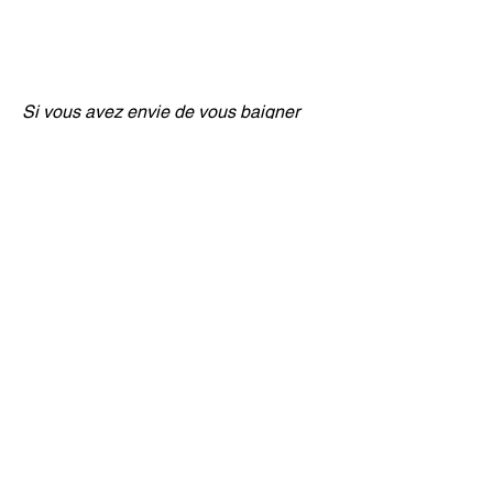
Si vous avez envie de vous baigner
Les plus belles plages du lac du
Bourget
par :
Alti-Mag, le guide des vacances
dans les Alpes
Mentions légales